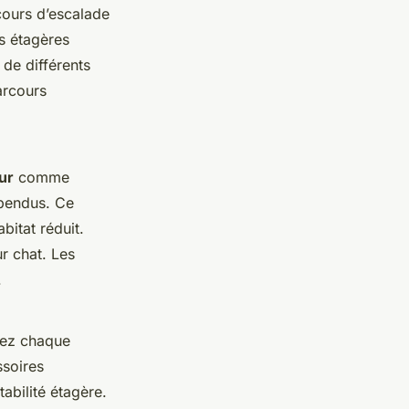
cours d’escalade
rs étagères
 de différents
arcours
ur
comme
spendus. Ce
bitat réduit.
ur chat. Les
.
ssez chaque
ssoires
tabilité étagère.