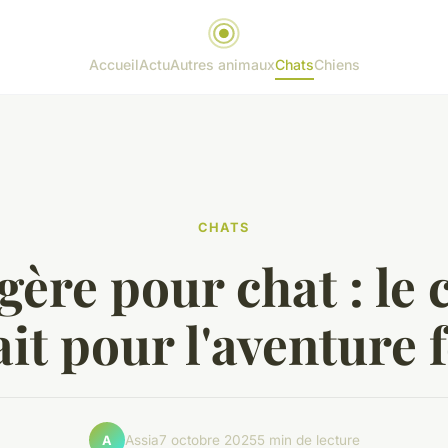
Accueil
Actu
Autres animaux
Chats
Chiens
CHATS
gère pour chat : le 
it pour l'aventure 
Assia
7 octobre 2025
5 min de lecture
A