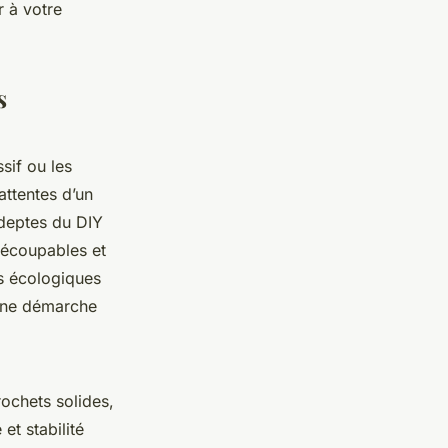
r à votre
s
sif ou les
attentes d’un
adeptes du DIY
découpables et
es écologiques
 une démarche
ochets solides,
et stabilité