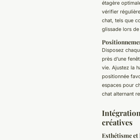
étagère optimale
vérifier réguliè
chat, tels que c
glissade lors de
Positionnemen
Disposez chaqu
près d’une fenêt
vie. Ajustez la 
positionnée favo
espaces pour ch
chat alternant r
Intégratio
créatives
Esthétisme et