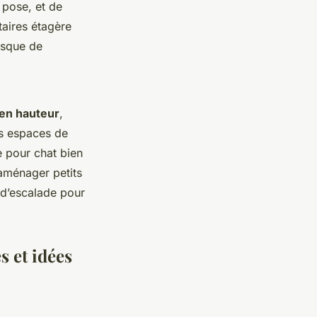
e pose, et de
taires étagère
risque de
 en hauteur
,
es espaces de
e pour chat bien
 aménager petits
 d’escalade pour
s et idées