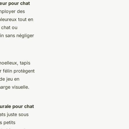
eur pour chat
mployer des
aleureux tout en
r chat ou
in sans négliger
moelleux, tapis
 félin protègent
de jeu en
arge visuelle.
urale pour chat
ts juste sous
 petits