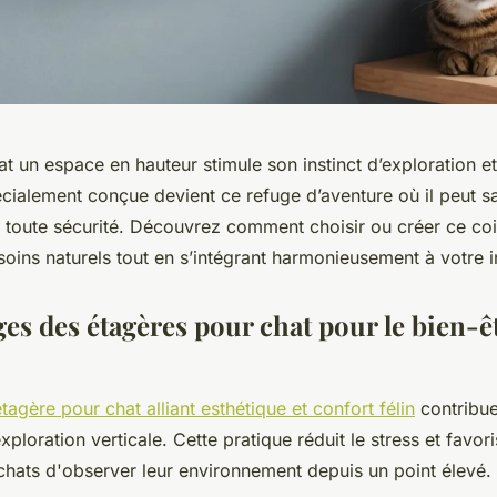
hat un espace en hauteur stimule son instinct d’exploration e
cialement conçue devient ce refuge d’aventure où il peut s
 toute sécurité. Découvrez comment choisir ou créer ce coin
oins naturels tout en s’intégrant harmonieusement à votre in
es des étagères pour chat pour le bien-êt
tagère pour chat alliant esthétique et confort félin
contribue
ploration verticale. Cette pratique réduit le stress et favori
chats d'observer leur environnement depuis un point élevé.