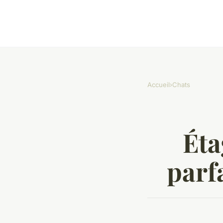
Accueil
›
Chats
Éta
parfa