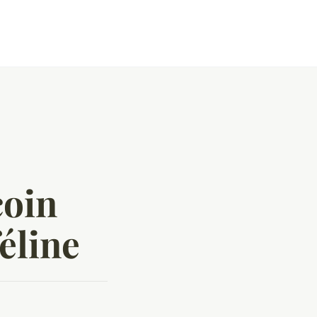
coin
féline