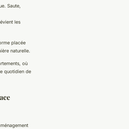
ue. Saute,
évient les
forme placée
ière naturelle.
artements, où
le quotidien de
pace
’aménagement