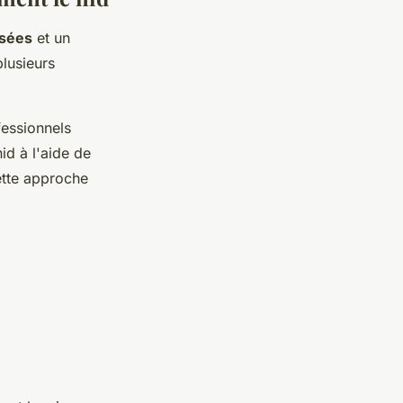
isées
et un
plusieurs
fessionnels
id à l'aide de
ette approche