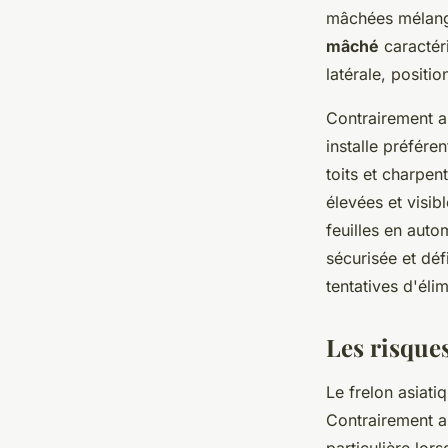
mâchées mélangée
mâché
caractér
latérale, positio
Contrairement au
installe préfére
toits et charpe
élevées et visib
feuilles en auto
sécurisée et déf
tentatives d'éli
Les risques
Le frelon asiat
Contrairement a