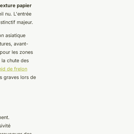
texture papier
l nu. L'entrée
stinctif majeur.
on asiatique
tures, avant-
 pour les zones
 la chute des
nid de frelon
ts graves lors de
ent.
ivité