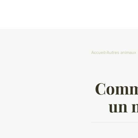
Accueil
›
Autres animaux
Comme
un n