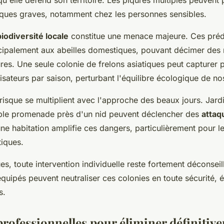
squ'elle défend son territoire. Les piqûres multiples peuven
giques graves, notamment chez les personnes sensibles.
biodiversité locale
constitue une menace majeure. Ces préd
ncipalement aux abeilles domestiques, pouvant décimer des 
es. Une seule colonie de frelons asiatiques peut capturer p
nisateurs par saison, perturbant l'équilibre écologique de nos
 risque se multiplient avec l'approche des beaux jours. Jardi
mple promenade près d'un nid peuvent déclencher des
attaq
ne habitation amplifie ces dangers, particulièrement pour le
iques.
es, toute intervention individuelle reste fortement déconseil
quipés peuvent neutraliser ces colonies en toute sécurité, év
s.
rofessionnelles pour éliminer définitive