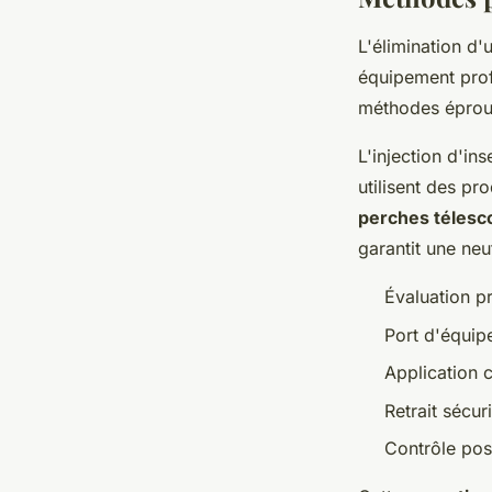
L'élimination d'
équipement profe
méthodes éprouvé
L'injection d'in
utilisent des pr
perches télesc
garantit une neu
Évaluation pr
Port d'équip
Application c
Retrait sécur
Contrôle post