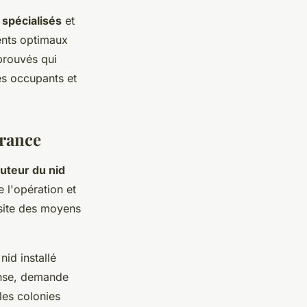
spécialisés
et
ents optimaux
éprouvés qui
es occupants et
France
uteur du nid
e l'opération et
ssite des moyens
nid installé
ense, demande
 les colonies