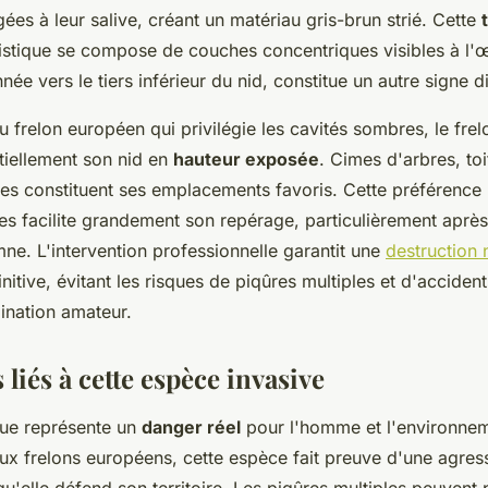
s à leur salive, créant un matériau gris-brun strié. Cette
istique se compose de couches concentriques visibles à l'œi
nnée vers le tiers inférieur du nid, constitue un autre signe di
 frelon européen qui privilégie les cavités sombres, le frel
ntiellement son nid en
hauteur exposée
. Cimes d'arbres, toi
ntes constituent ses emplacements favoris. Cette préférence
les facilite grandement son repérage, particulièrement après
mne. L'intervention professionnelle garantit une
destruction 
initive, évitant les risques de piqûres multiples et d'acciden
mination amateur.
 liés à cette espèce invasive
ique représente un
danger réel
pour l'homme et l'environnem
ux frelons européens, cette espèce fait preuve d'une agress