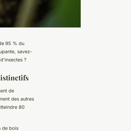
de
95 % du
cupante, savez-
 d'insectes ?
istinctifs
tent de
ement des autres
tteindre 80
s de bois