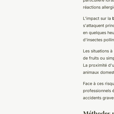
particulière lor
réactions aller
L'impact sur la
s'attaquent pri
en quelques heur
d'insectes polli
Les situations à
de fruits ou si
La proximité d'u
animaux domest
Face à ces risqu
professionnels é
accidents grave
Méthodes p