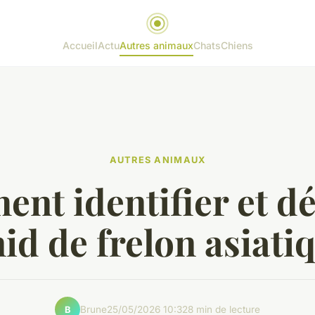
Accueil
Actu
Autres animaux
Chats
Chiens
AUTRES ANIMAUX
nt identifier et dé
id de frelon asiati
Brune
25/05/2026 10:32
8 min de lecture
B