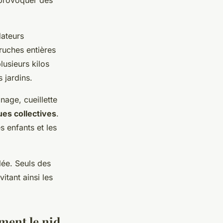
t provoquer des
ateurs
ruches entières
lusieurs kilos
 jardins.
nage, cueillette
ues collectives
.
s enfants et les
lée. Seuls des
itant ainsi les
ment le nid