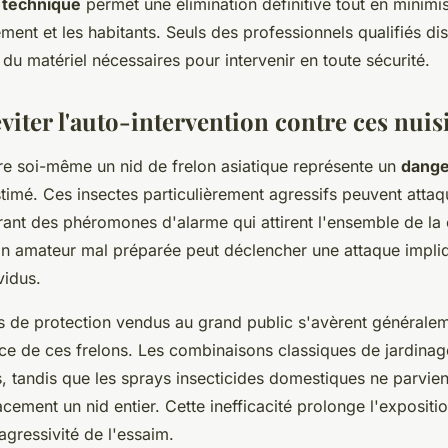
 technique
permet une élimination définitive tout en minimis
ment et les habitants. Seuls des professionnels qualifiés d
u matériel nécessaires pour intervenir en toute sécurité.
iter l'auto-intervention contre ces nuis
ire soi-même un nid de frelon asiatique représente un
dange
timé. Ces insectes particulièrement agressifs peuvent atta
rant des phéromones d'alarme qui attirent l'ensemble de la
ion amateur mal préparée peut déclencher une attaque impliq
vidus.
 de protection vendus au grand public s'avèrent générale
nce de ces frelons. Les combinaisons classiques de jardinag
s, tandis que les sprays insecticides domestiques ne parvie
cacement un nid entier. Cette inefficacité prolonge l'expositi
agressivité de l'essaim.