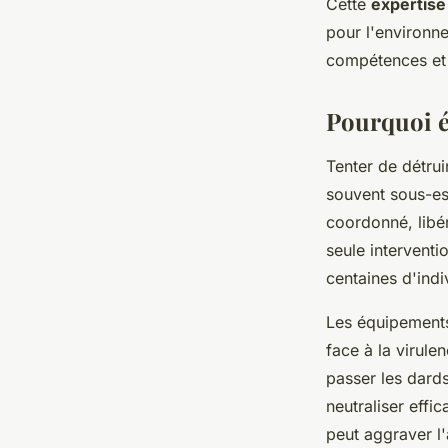
Cette
expertise
pour l'environne
compétences et d
Pourquoi év
Tenter de détru
souvent sous-es
coordonné, libé
seule intervent
centaines d'indi
Les équipements
face à la virule
passer les dard
neutraliser effi
peut aggraver l'