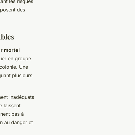
ant les risques
isposent des
ibles
r mortel
quer en groupe
 colonie. Une
uant plusieurs
ment inadéquats
e laissent
nnent pas à
on au danger et