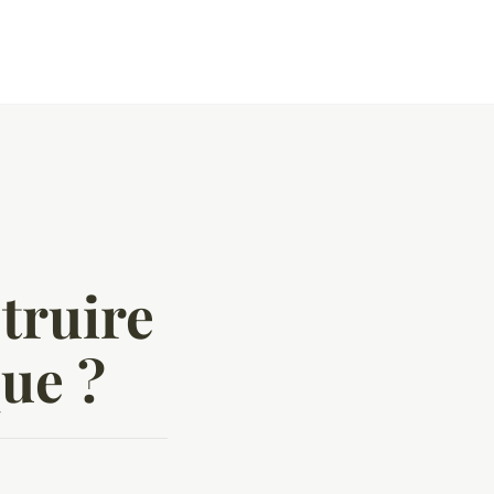
truire
que ?