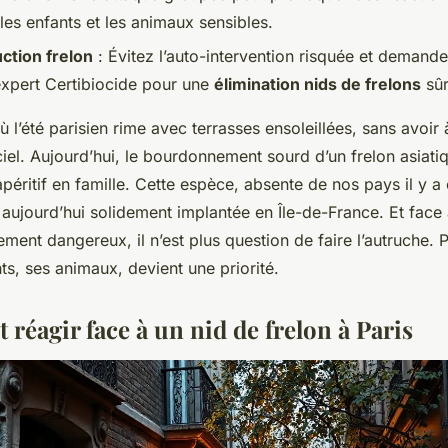
les enfants et les animaux sensibles.
ction frelon
: Évitez l’auto-intervention risquée et demand
 expert Certibiocide pour une
élimination nids de frelons
sûr
ù l’été parisien rime avec terrasses ensoleillées, sans avoir 
ciel. Aujourd’hui, le bourdonnement sourd d’un frelon asiatiq
péritif en famille. Cette espèce, absente de nos pays il y 
 aujourd’hui solidement implantée en Île-de-France. Et fac
lement dangereux, il n’est plus question de faire l’autruche.
nts, ses animaux, devient une priorité.
et réagir face à un nid de frelon à Paris