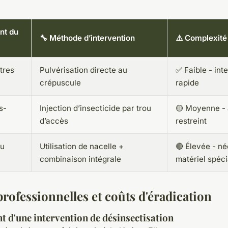
nt du
🔧 Méthode d’intervention
⚠️ Complexité
tres
Pulvérisation directe au
✅ Faible - int
crépuscule
rapide
s-
Injection d’insecticide par trou
🟡 Moyenne -
d’accès
restreint
ou
Utilisation de nacelle +
🔴 Élevée - né
combinaison intégrale
matériel spéci
rofessionnelles et coûts d'éradication
t d'une intervention de désinsectisation