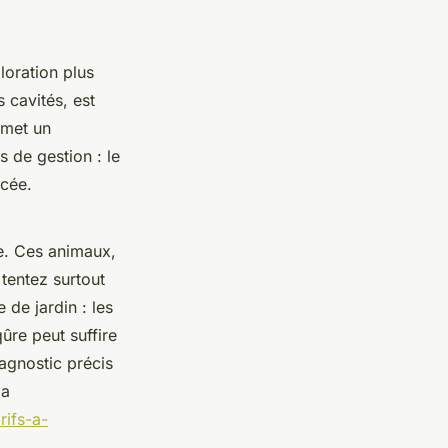
loration plus
 cavités, est
ermet un
 de gestion : le
acée.
ce. Ces animaux,
 tentez surtout
 de jardin : les
ûre peut suffire
iagnostic précis
la
rifs-a-