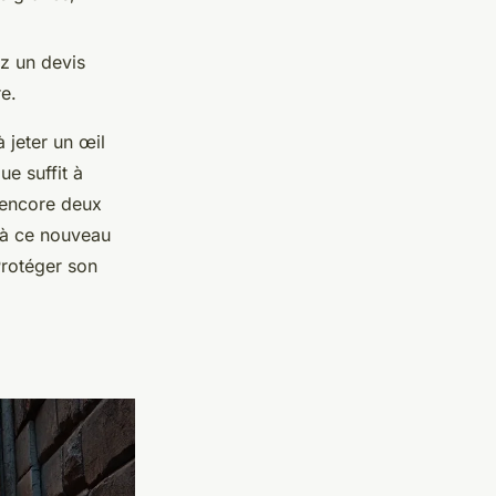
ez un devis
e.
à jeter un œil
ue suffit à
a encore deux
e à ce nouveau
 Protéger son