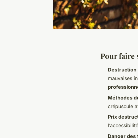
Pour faire
Destruction 
mauvaises int
professionne
Méthodes de
crépuscule av
Prix destruc
l’accessibilit
Danger des 