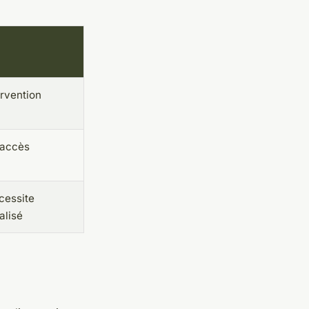
ervention
 accès
cessite
alisé