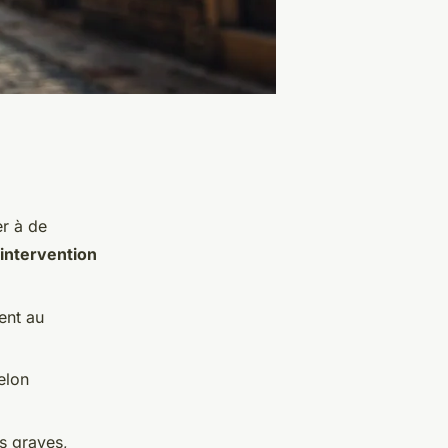
r à de
intervention
ent au
elon
s graves,