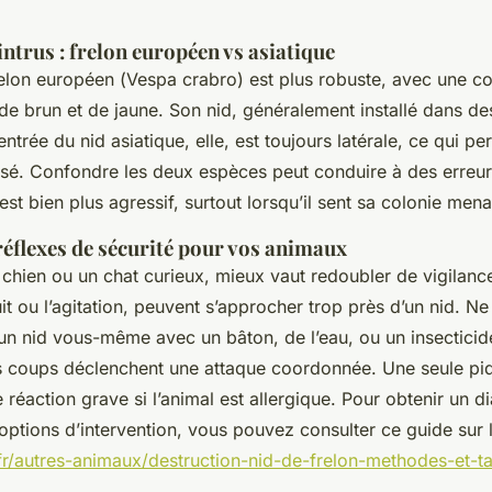
intrus : frelon européen vs asiatique
frelon européen (
Vespa crabro
) est plus robuste, avec une co
 de brun et de jaune. Son nid, généralement installé dans des
entrée du nid asiatique, elle, est toujours latérale, ce qui p
isé. Confondre les deux espèces peut conduire à des erreurs
 est bien plus agressif, surtout lorsqu’il sent sa colonie men
réflexes de sécurité pour vos animaux
 chien ou un chat curieux, mieux vaut redoubler de vigilan
ruit ou l’agitation, peuvent s’approcher trop près d’un nid. Ne
un nid vous-même avec un bâton, de l’eau, ou un insecticide
es coups déclenchent une attaque coordonnée. Une seule piq
réaction grave si l’animal est allergique. Pour obtenir un d
 options d’intervention, vous pouvez consulter ce guide sur 
.fr/autres-animaux/destruction-nid-de-frelon-methodes-et-ta