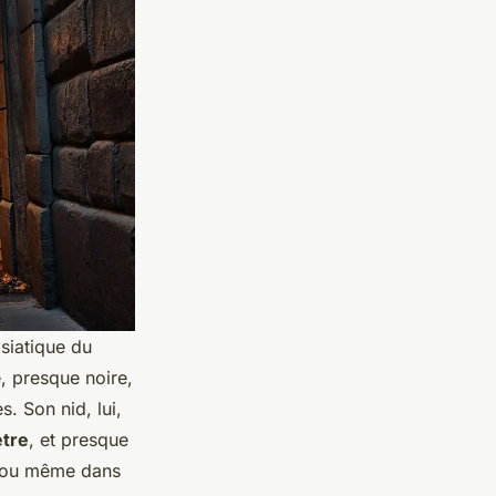
asiatique du
, presque noire,
. Son nid, lui,
tre
, et presque
e, ou même dans