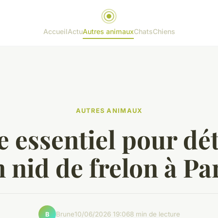
Accueil
Actu
Autres animaux
Chats
Chiens
AUTRES ANIMAUX
 essentiel pour dé
 nid de frelon à Pa
Brune
10/06/2026 19:06
8 min de lecture
B