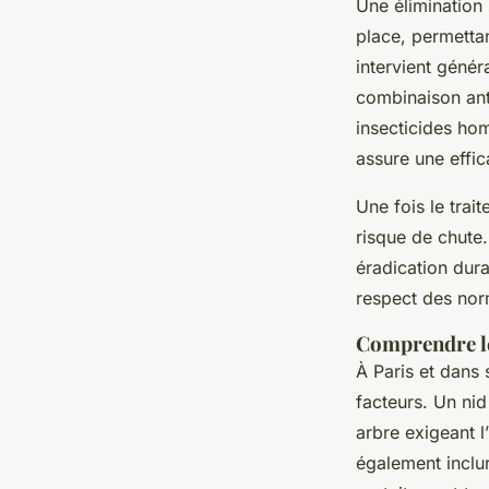
Une élimination 
place, permettan
intervient génér
combinaison anti
insecticides ho
assure une effic
Une fois le trai
risque de chute.
éradication dura
respect des nor
Comprendre le
À Paris et dans 
facteurs. Un nid
arbre exigeant l
également inclu