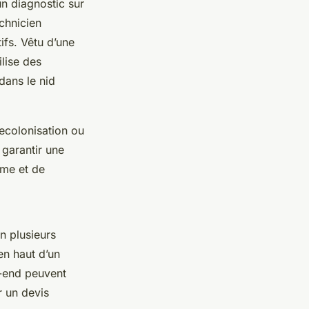
un diagnostic sur
echnicien
ifs. Vêtu d’une
ilise des
dans le nid
recolonisation ou
 garantir une
sme et de
on plusieurs
en haut d’un
k-end peuvent
 un devis