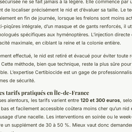
sécurisée ne se fait jamais à la légère. Elle commence par 
t de localiser précisément le nid et d’évaluer sa taille. Le t
alement en fin de journée, lorsque les frelons sont moins act
-piqûres intégrale, d’un masque et de gants renforcés, il ut
mologués spécifiques aux hyménoptères. L’injection directe 
acité maximale, en ciblant la reine et la colonie entière.
tement effectué, le nid est retiré et évacué pour éviter toute 
 Cette méthode, bien que technique, reste la plus sûre pour
ble. L’expertise Certibiocide est un gage de professionnali
mes de sécurité.
s tarifs pratiqués en Île-de-France
ses alentours, les tarifs varient entre
120 et 300 euros
, sel
 bas et facilement accessible coûtera moins cher qu’un nid 
’usage d’une nacelle. Les interventions en soirée ou le wee
re un supplément de 30 à 50 %. Mieux vaut donc demander