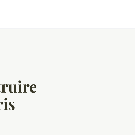
truire
ris