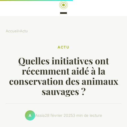
Accueil
›
Actu
ACTU
Quelles initiatives ont
récemment aidé à la
conservation des animaux
sauvages ?
Assia
28 février 2025
3 min de lecture
A